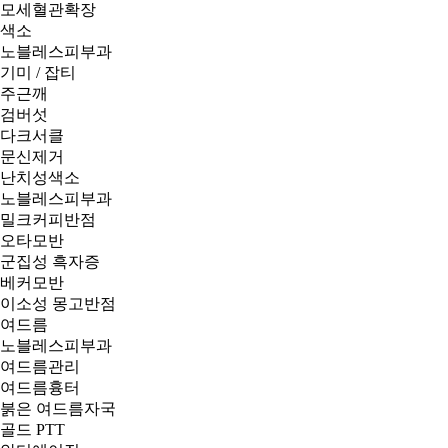
모세혈관확장
색소
노블레스피부과
기미 / 잡티
주근깨
검버섯
다크서클
문신제거
난치성색소
노블레스피부과
밀크커피반점
오타모반
군집성 흑자증
베커모반
이소성 몽고반점
여드름
노블레스피부과
여드름관리
여드름흉터
붉은 여드름자국
골드 PTT