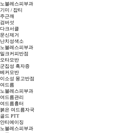
노블레스피부과
기미 / 잡티
주근깨
검버섯
다크서클
문신제거
난치성색소
노블레스피부과
밀크커피반점
오타모반
군집성 흑자증
베커모반
이소성 몽고반점
여드름
노블레스피부과
여드름관리
여드름흉터
붉은 여드름자국
골드 PTT
안티에이징
노블레스피부과