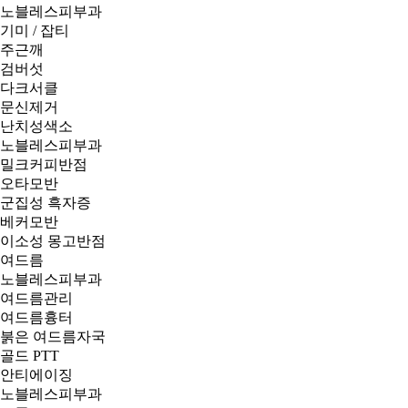
노블레스피부과
기미 / 잡티
주근깨
검버섯
다크서클
문신제거
난치성색소
노블레스피부과
밀크커피반점
오타모반
군집성 흑자증
베커모반
이소성 몽고반점
여드름
노블레스피부과
여드름관리
여드름흉터
붉은 여드름자국
골드 PTT
안티에이징
노블레스피부과