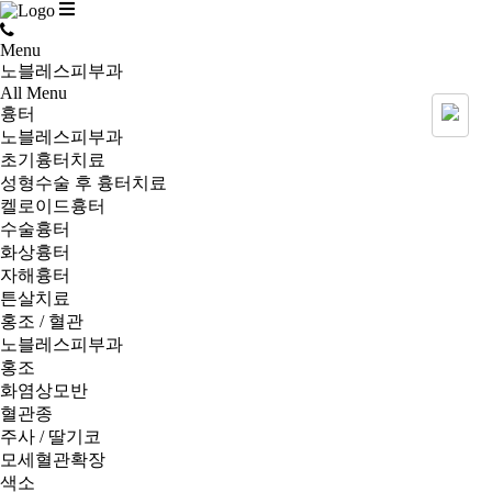
Menu
노블레스피부과
All Menu
흉터
노블레스피부과
초기흉터치료
성형수술 후 흉터치료
켈로이드흉터
수술흉터
화상흉터
자해흉터
튼살치료
홍조 / 혈관
노블레스피부과
홍조
화염상모반
혈관종
주사 / 딸기코
모세혈관확장
색소