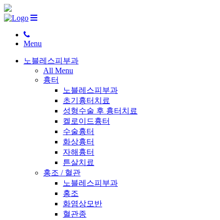
Menu
노블레스피부과
All Menu
흉터
노블레스피부과
초기흉터치료
성형수술 후 흉터치료
켈로이드흉터
수술흉터
화상흉터
자해흉터
튼살치료
홍조 / 혈관
노블레스피부과
홍조
화염상모반
혈관종