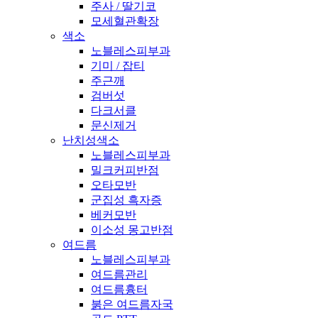
주사 / 딸기코
모세혈관확장
색소
노블레스피부과
기미 / 잡티
주근깨
검버섯
다크서클
문신제거
난치성색소
노블레스피부과
밀크커피반점
오타모반
군집성 흑자증
베커모반
이소성 몽고반점
여드름
노블레스피부과
여드름관리
여드름흉터
붉은 여드름자국