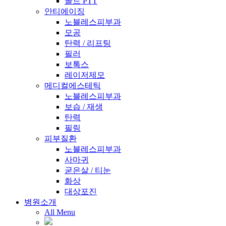
골드 PTT
안티에이징
노블레스피부과
모공
탄력 / 리프팅
필러
보톡스
레이저제모
메디컬에스테틱
노블레스피부과
보습 / 재생
탄력
필링
피부질환
노블레스피부과
사마귀
굳은살 / 티눈
화상
대상포진
병원소개
All Menu