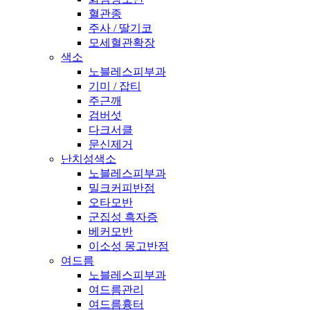
혈관종
주사 / 딸기코
모세혈관확장
색소
노블레스피부과
기미 / 잡티
주근깨
검버섯
다크서클
문신제거
난치성색소
노블레스피부과
밀크커피반점
오타모반
군집성 흑자증
베커모반
이소성 몽고반점
여드름
노블레스피부과
여드름관리
여드름흉터