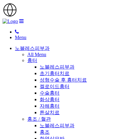
Menu
노블레스피부과
All Menu
흉터
노블레스피부과
초기흉터치료
성형수술 후 흉터치료
켈로이드흉터
수술흉터
화상흉터
자해흉터
튼살치료
홍조 / 혈관
노블레스피부과
홍조
화염상모반