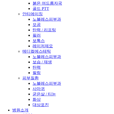
붉은 여드름자국
골드 PTT
안티에이징
노블레스피부과
모공
탄력 / 리프팅
필러
보톡스
레이저제모
메디컬에스테틱
노블레스피부과
보습 / 재생
탄력
필링
피부질환
노블레스피부과
사마귀
굳은살 / 티눈
화상
대상포진
병원소개