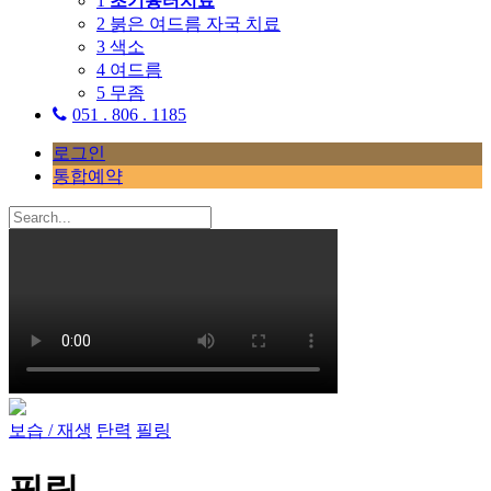
1
초기흉터치료
2
붉은 여드름 자국 치료
3
색소
4
여드름
5
무좀
051 . 806 . 1185
로그인
통합예약
보습 / 재생
탄력
필링
필링