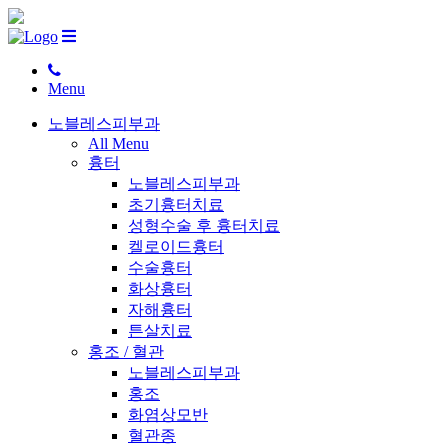
Menu
노블레스피부과
All Menu
흉터
노블레스피부과
초기흉터치료
성형수술 후 흉터치료
켈로이드흉터
수술흉터
화상흉터
자해흉터
튼살치료
홍조 / 혈관
노블레스피부과
홍조
화염상모반
혈관종