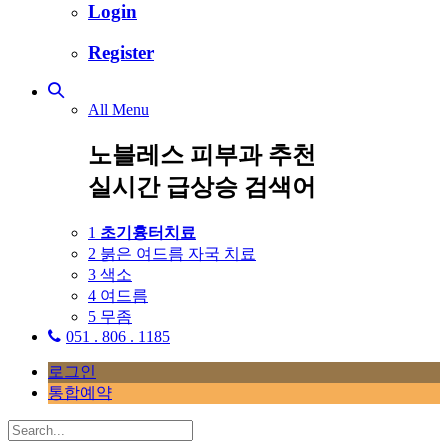
Login
Register
All Menu
노블레스 피부과 추천
실시간 급상승 검색어
1
초기흉터치료
2
붉은 여드름 자국 치료
3
색소
4
여드름
5
무좀
051 . 806 . 1185
로그인
통합예약