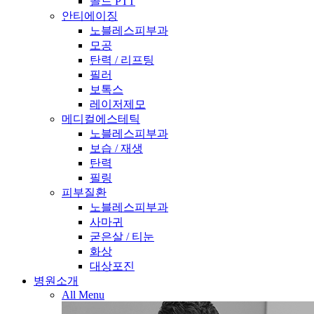
골드 PTT
안티에이징
노블레스피부과
모공
탄력 / 리프팅
필러
보톡스
레이저제모
메디컬에스테틱
노블레스피부과
보습 / 재생
탄력
필링
피부질환
노블레스피부과
사마귀
굳은살 / 티눈
화상
대상포진
병원소개
All Menu