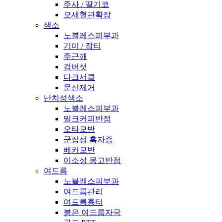
주사 / 딸기코
모세혈관확장
색소
노블레스피부과
기미 / 잡티
주근깨
검버섯
다크서클
문신제거
난치성색소
노블레스피부과
밀크커피반점
오타모반
군집성 흑자증
베커모반
이소성 몽고반점
여드름
노블레스피부과
여드름관리
여드름흉터
붉은 여드름자국