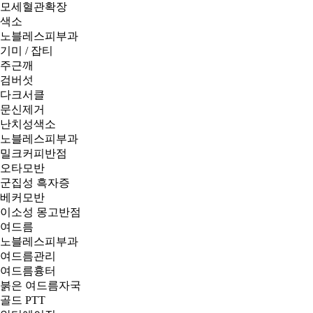
모세혈관확장
색소
노블레스피부과
기미 / 잡티
주근깨
검버섯
다크서클
문신제거
난치성색소
노블레스피부과
밀크커피반점
오타모반
군집성 흑자증
베커모반
이소성 몽고반점
여드름
노블레스피부과
여드름관리
여드름흉터
붉은 여드름자국
골드 PTT